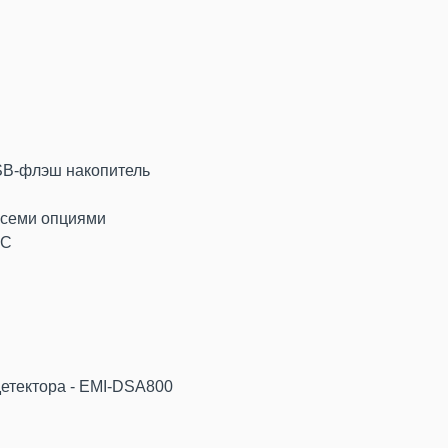
SB-флэш накопитель
всеми опциями
°C
детектора - EMI-DSA800