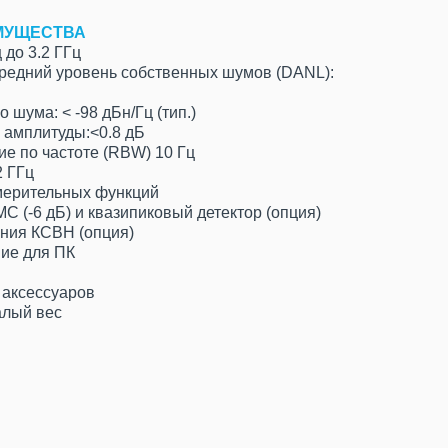
МУЩЕСТВА
 до 3.2 ГГц
редний уровень собственных шумов (DANL):
 шума: < -98 дБн/Гц (тип.)
 амплитуды:<0.8 дБ
е по частоте (RBW) 10 Гц
2 ГГц
мерительных функций
 (-6 дБ) и квазипиковый детектор (опция)
ния КСВН (опция)
ие для ПК
 аксессуаров
алый вес