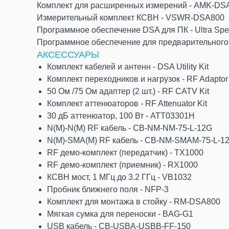
Комплект для расширенных измерений - AMK-DS
Измерительный комплект КСВН - VSWR-DSA800
Программное обеспечение DSA для ПК - Ultra Spe
Программное обеспечение для предварительного т
АКСЕССУАРЫ
Комплект кабелей и антенн - DSA Utility Kit
Комплект переходников и нагрузок - RF Adaptor 
50 Ом /75 Ом адаптер (2 шт.) - RF CATV Kit
Комплект аттенюаторов - RF Attenuator Kit
30 дБ аттенюатор, 100 Вт - ATT03301H
N(M)-N(M) RF кабель - CB-NM-NM-75-L-12G
N(M)-SMA(M) RF кабель - CB-NM-SMAM-75-L-1
RF демо-комплект (передатчик) - TX1000
RF демо-комплект (приемник) - RX1000
КСВН мост, 1 МГц до 3.2 ГГц - VB1032
Пробник ближнего поля - NFP-3
Комплект для монтажа в стойку - RM-DSA800
Мягкая сумка для переноски - BAG-G1
USB кабель - CB-USBA-USBB-FF-150