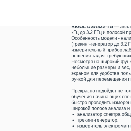
КУПИТЬ
RIGOL DSA832-TG
—
анал
кГц до 3.2 ГГц и полосой п
Особенность модели - нал
(трекинг-генератор до 3,2
измерительный прибор лаб
решения задач, требующих
Несмотря на широкий функ
небольшие размеры и вес,
экраном для удобства пол
ручкой для перемещения п
Прекрасно подойдет не тол
обучения начинающих спец
быстро проводить измерен
широкой полосе анализа и 
анализатор спектра общ
трекинг-генератор,
измеритель электромагн