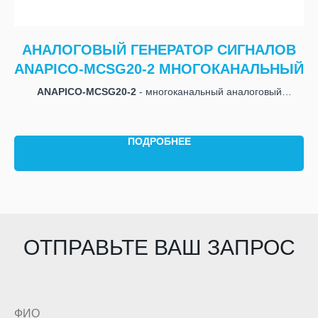
Р
АНАЛОГОВЫЙ ГЕНЕРАТОР СИГНАЛОВ
ANAPICO-MCSG20-2 МНОГОКАНАЛЬНЫЙ
М
ом
ANAPICO-MCSG20-2
- многоканальный аналоговый
генератор сигналов с диапазоном частот до
20
ГГц, 2
канала,
1U для монтажа в стойку
ПОДРОБНЕЕ
ф
м
ге
ОТПРАВЬТЕ ВАШ ЗАПРОС
ФИО