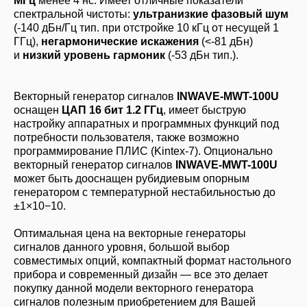
МГц
менее 4 нс. Имеет отличные показатели
спектральной чистоты:
ультранизкие фазовый шум
(-140 дБн/Гц тип. при отстройке 10 кГц от несущей 1
ГГц),
негармонические искажения
(<-81 дБн)
и
низкий уровень гармоник
(-53 дБн тип.).
Векторный генератор сигналов
INWAVE-MWT-100U
оснащен
ЦАП 16 бит 1.2 ГГц
, имеет быструю
настройку аппаратных и программных функций под
потребности пользователя, также возможно
программирование ПЛИС (Kintex-7). Опционально
векторный генератор сигналов
INWAVE-MWT-100U
может быть дооснащен рубидиевым опорным
генератором с температурной нестабильностью до
±1×10−10.
Оптимальная цена на векторные генераторы
сигналов данного уровня, большой выбор
совместимых опций, компактный формат настольного
прибора и современный дизайн — все это делает
покупку данной модели векторного генератора
сигналов полезным приобретением для Вашей