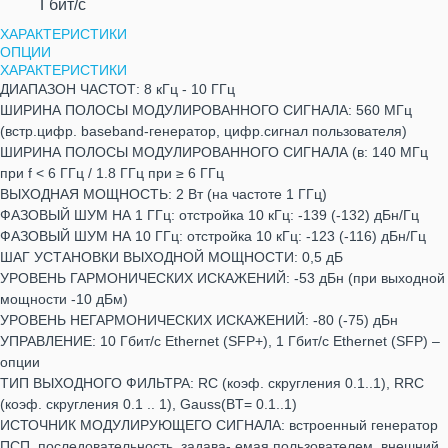
Гбит/c
ХАРАКТЕРИСТИКИ
ОПЦИИ
ХАРАКТЕРИСТИКИ
ДИАПАЗОН ЧАСТОТ: 8 кГц - 10 ГГц
ШИРИНА ПОЛОСЫ МОДУЛИРОВАННОГО СИГНАЛА: 560 МГц
(встр.цифр. baseband-генератор, цифр.сигнал пользователя)
ШИРИНА ПОЛОСЫ МОДУЛИРОВАННОГО СИГНАЛА (в: 140 МГц
при f < 6 ГГц / 1.8 ГГц при ≥ 6 ГГц
ВЫХОДНАЯ МОЩНОСТЬ: 2 Вт (на частоте 1 ГГц)
ФАЗОВЫЙ ШУМ НА 1 ГГц: отстройка 10 кГц: -139 (-132) дБн/Гц
ФАЗОВЫЙ ШУМ НА 10 ГГц: отстройка 10 кГц: -123 (-116) дБн/Гц
ШАГ УСТАНОВКИ ВЫХОДНОЙ МОЩНОСТИ: 0,5 дБ
УРОВЕНЬ ГАРМОНИЧЕСКИХ ИСКАЖЕНИЙ: -53 дБн (при выходной
мощности -10 дБм)
УРОВЕНЬ НЕГАРМОНИЧЕСКИХ ИСКАЖЕНИЙ: -80 (-75) дБн
УПРАВЛЕНИЕ: 10 Гбит/с Ethernet (SFP+), 1 Гбит/с Ethernet (SFP) –
опции
ТИП ВЫХОДНОГО ФИЛЬТРА: RC (коэф. скругления 0.1..1), RRC
(коэф. скругления 0.1 .. 1), Gauss(BT= 0.1..1)
ИСТОЧНИК МОДУЛИРУЮЩЕГО СИГНАЛА: встроенный генератор
ПСП, последовательность, задава- емая пользователем, внешний