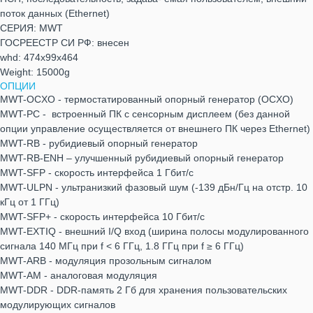
поток данных (Ethernet)
СЕРИЯ: MWT
ГОСРЕЕСТР СИ РФ: внесен
whd: 474x99x464
Weight: 15000g
ОПЦИИ
MWT-OCXO - термостатированный опорный генератор (OCXO)
MWT-PC - встроенный ПК с сенсорным дисплеем (без данной
опции управление осуществляется от внешнего ПК через Ethernet)
MWT-RB - рубидиевый опорный генератор
MWT-RB-ENH – улучшенный рубидиевый опорный генератор
MWT-SFP - скорость интерфейса 1 Гбит/с
MWT-ULPN - ультранизкий фазовый шум (-139 дБн/Гц на отстр. 10
кГц от 1 ГГц)
MWT-SFP+ - скорость интерфейса 10 Гбит/с
MWT-EXTIQ - внешний I/Q вход (ширина полосы модулированного
сигнала 140 МГц при f < 6 ГГц, 1.8 ГГц при f ≥ 6 ГГц)
MWT-ARB - модуляция прозольным сигналом
MWT-АМ - аналоговая модуляция
MWT-DDR - DDR-память 2 Гб для хранения пользовательских
модулирующих сигналов