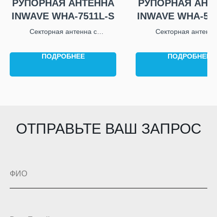
РУПОРНАЯ АНТЕННА
РУПОРНАЯ АНТ
INWAVE WHA-7511L-S
INWAVE WHA-50
Секторная антенна с
Секторная антенна
диапазоном рабочих частот
диапазоном рабочих ч
от 75 ГГц до 110 ГГц
от 50 ГГц до 75 Г
ПОДРОБНЕЕ
ПОДРОБНЕЕ
ОТПРАВЬТЕ ВАШ ЗАПРОС
ФИО