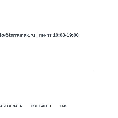
nfo@terramak.ru
| пн-пт 10:00-19:00
ПОИСК ПО САЙТУ
 - ВЫСОКОВОЛЬТНЫЙ
ЛЬНЫЙ ПРОБНИК
А И ОПЛАТА
КОНТАКТЫ
ENG