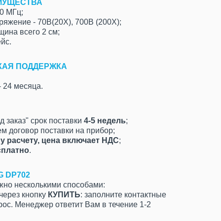
МУЩЕСТВА
0 МГц;
жение - 70В(20X), 700В (200X);
щина всего 2 см;
йс.
КАЯ ПОДДЕРЖКА
 24 месяца.
д заказ" срок поставки
4-5 недель
;
м договор поставки на прибор;
у расчету, цена включает НДС
;
сплатно
.
G DP702
ожно несколькими способами:
 через кнопку
КУПИТЬ
: заполните контактные
рос. Менеджер ответит Вам в течение 1-2