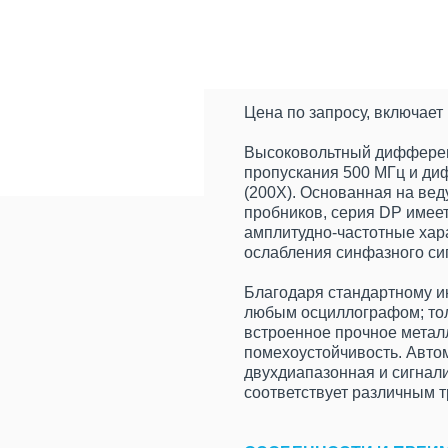
КУПИТЬ
Цена по запросу, включае
Высоковольтный дифферен
пропускания 500 МГц и ди
(200X). Основанная на ве
пробников, серия DP имее
амплитудно-частотные хар
ослабления синфазного сиг
Благодаря стандартному и
любым осциллографом; тол
встроенное прочное метал
помехоустойчивость. Авто
двухдиапазонная и сигнали
соответствует различным 