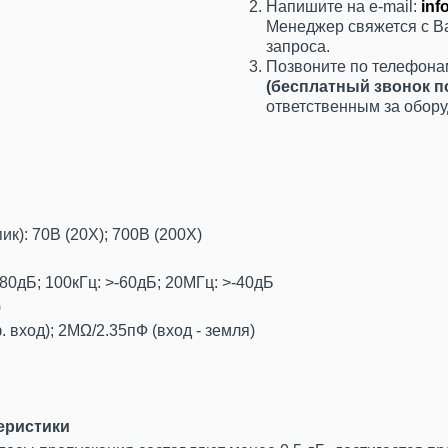
Напишите на e-mail:
inf
Менеджер свяжется с Ва
запроса.
Позвоните по телефон
(бесплатный звонок п
ответственным за обор
 70В (20X); 700В (200Х)
; 100кГц: >-60дБ; 20МГц: >-40дБ
)
од); 2MΩ/2.35пФ (вход - земля)
еристики