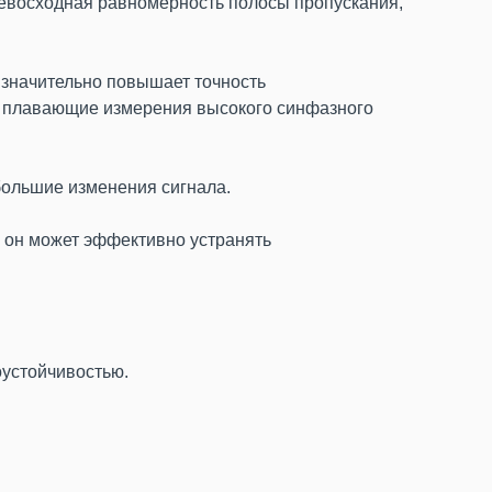
ревосходная равномерность полосы пропускания,
 значительно повышает точность
ь плавающие измерения высокого синфазного
большие изменения сигнала.
 он может эффективно устранять
оустойчивостью.