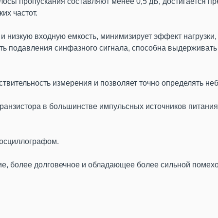
осы пропускания составляют менее 0,5 дБ, достигается п
их частот.
и низкую входную емкость, минимизирует эффект нагрузки,
ть подавления синфазного сигнала, способна выдерживат
твительность измерения и позволяет точно определять не
ранзистора в большинстве импульсных источников питания
 осциллографом.
е, более долговечное и обладающее более сильной помех