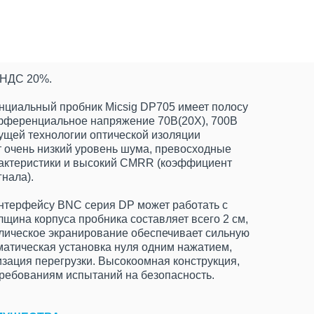
т НДС 20%.
циальный пробник Micsig DP705 имеет полосу
фференциальное напряжение 70В(20X), 700В
дущей технологии оптической изоляции
т очень низкий уровень шума, превосходные
актеристики и высокий CMRR (коэффициент
нала).
нтерфейсу BNC серия DP может работать с
щина корпуса пробника составляет всего 2 см,
лическое экранирование обеспечивает сильную
матическая установка нуля одним нажатием,
зация перегрузки. Высокоомная конструкция,
требованиям испытаний на безопасность.