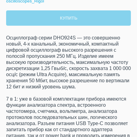
oscilloscopes_Rigol
КУПИТЬ
Осциллограф серии DHO924S — это совершенно
новый, 4-х канальный, экономичный, компактный
цифровой осциллограф высокого разрешения с
полосой пропускания 250 МГц. Изделие имеем
высокую производительность, максимальную частоту
дискретизации 1,25 Гвыб/с, скорость захвата 1 000 000
осц/с (режим Ultra Acquire), максимальную память
хранения 50 Мбит, высокое разрешение по вертикали
12 бит и низкий уровень шума.
7 в 1: уже в базовой комплектации прибора имеются
функции анализатора спектра, встроенного
частотомера, счетчика, вольтметра, анализатора
протоколов последовательных шин, логического
анализатора. Разъем питания USB Type-C позволяет
запитать прибор как от стандартного адаптера
питания, так и от power bank и проводить измерения в