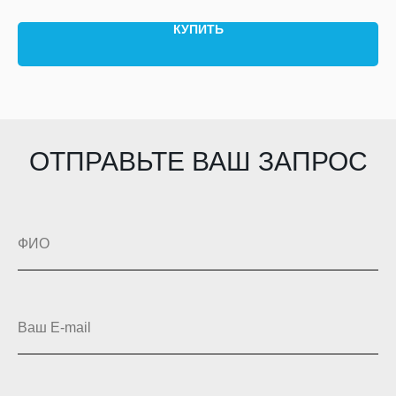
ОСЦИЛЛОГРАФИЧЕСКИЙ ПРОБНИК
Micsig SigOFIT MOIP500P, 500 МГц. Цена по запросу.
КУПИТЬ
ОТПРАВЬТЕ ВАШ ЗАПРОС
ФИО
Ваш E-mail