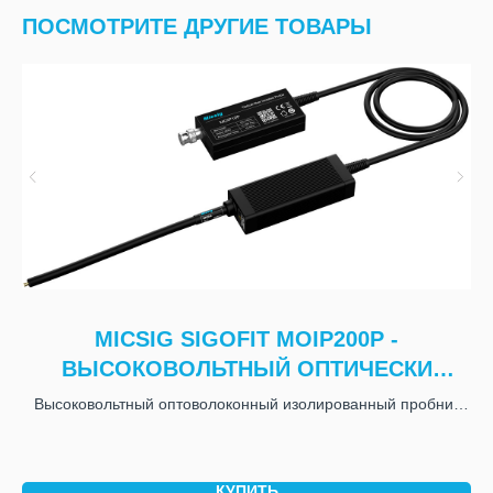
ПОСМОТРИТЕ ДРУГИЕ ТОВАРЫ
MICSIG SIGOFIT MOIP200P -
ВЫСОКОВОЛЬТНЫЙ ОПТИЧЕСКИ
ИЗОЛИРОВАННЫЙ
Высоковольтный оптоволоконный изолированный пробник
ОСЦИЛЛОГРАФИЧЕСКИЙ ПРОБНИК
Micsig SigOFIT MOIP200P, 200 МГц. Цена по запросу.
КУПИТЬ