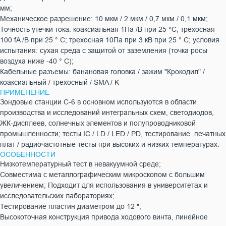
мм;
Механическое разрешение: 10 мкм / 2 мкм / 0,7 мкм / 0,1 мкм;
Точность утечки тока: коаксиальная 1Па /В при 25 °C; трехосная
100 fA /В при 25 ° C; трехосная 10Па при 3 кВ при 25 ° C; условия
испытания: сухая среда с защитой от заземления (точка росы
воздуха ниже -40 ° C);
Кабельные разъемы: банановая головка / зажим "Крокодил" /
коаксиальный / трехосный / SMA / K
ПРИМЕНЕНИЕ
Зондовые станции C-6 в основном используются в области
производства и исследований интегральных схем, светодиодов,
ЖК-дисплеев, солнечных элементов и полупроводниковой
промышленности; тесты IC / LD / LED / PD, тестирование печатных
плат / радиочастотные тесты при высоких и низких температурах.
ОСОБЕННОСТИ
Низкотемпературный тест в невакуумной среде;
Совместима с металлографическим микроскопом с большим
увеличением; Подходит для использования в университетах и
исследовательских лабораториях;
Тестирование пластин диаметром до 12 ";
Высокоточная конструкция привода ходового винта, линейное