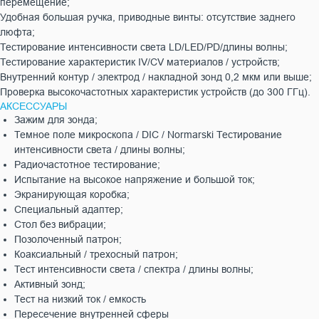
перемещение;
Удобная большая ручка, приводные винты: отсутствие заднего
люфта;
Тестирование интенсивности света LD/LED/PD/длины волны;
Тестирование характеристик IV/CV материалов / устройств;
Внутренний контур / электрод / накладной зонд 0,2 мкм или выше;
Проверка высокочастотных характеристик устройств (до 300 ГГц).
АКСЕССУАРЫ
Зажим для зонда;
Темное поле микроскопа / DIC / Normarski Тестирование
интенсивности света / длины волны;
Радиочастотное тестирование;
Испытание на высокое напряжение и большой ток;
Экранирующая коробка;
Специальный адаптер;
Стол без вибрации;
Позолоченный патрон;
Коаксиальный / трехосный патрон;
Тест интенсивности света / спектра / длины волны;
Активный зонд;
Тест на низкий ток / емкость
Пересечение внутренней сферы