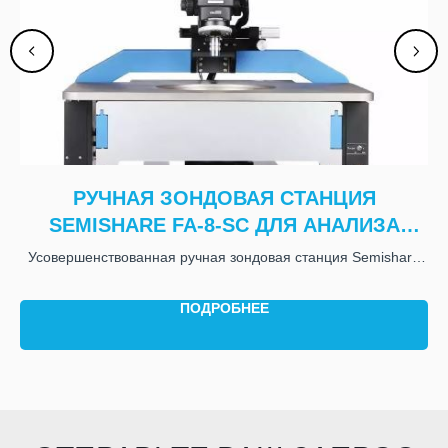
8
РУЧНАЯ ЗОНДОВАЯ СТАНЦИЯ
SEMISHARE FA-8-SC ДЛЯ АНАЛИЗА
ОТКАЗОВ
660
Усовершенствованная ручная зондовая станция Semishare
FA-8-SC с возможностью регулировки температурных
режимов; размеры: 880 мм*860 мм*1550 мм; диаметр
ПОДРОБНЕЕ
пластины 8", вес 280 кг